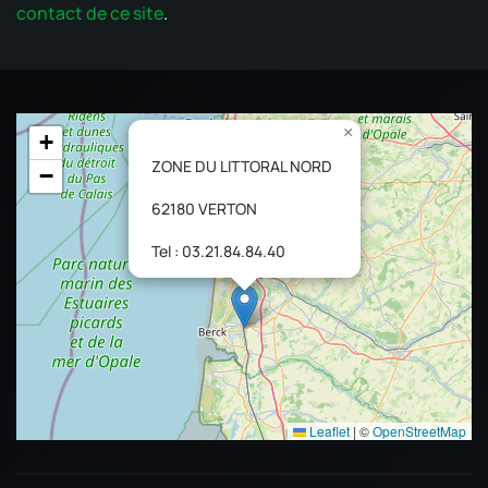
contact de ce site
.
×
+
ZONE DU LITTORAL NORD
−
62180 VERTON
Tel : 03.21.84.84.40
Leaflet
|
©
OpenStreetMap