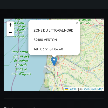
×
+
ZONE DU LITTORAL NORD
−
62180 VERTON
Tel : 03.21.84.84.40
Leaflet
|
©
OpenStreetMap