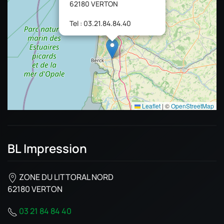
62180 VERTON
Tel : 03.21.84.84.40
Leaflet
|
©
OpenStreetMap
BL Impression
ZONE DU LITTORAL NORD
62180 VERTON
03 21 84 84 40