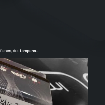
fiches
, des
tampons
…