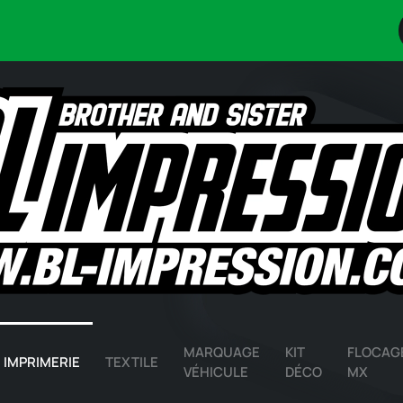
MARQUAGE
KIT
FLOCAG
IMPRIMERIE
TEXTILE
VÉHICULE
DÉCO
MX